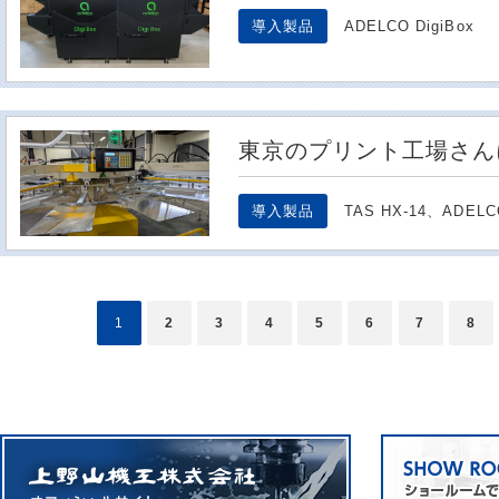
導入製品
ADELCO DigiBox
東京のプリント工場さん
導入製品
TAS HX-14、ADELCO
1
2
3
4
5
6
7
8