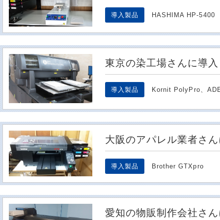
導入製品
HASHIMA HP-5400
東京の染工場さんに導入
導入製品
Kornit PolyPro、A
大阪のアパレル業者さん
導入製品
Brother GTXpro
愛知の物販制作会社さん