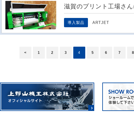
滋賀のプリント工場さん
導入製品
ARTJET
<
1
2
3
4
5
6
7