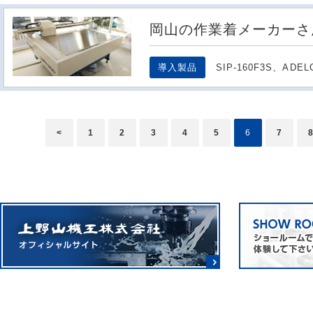
岡山の作業着メーカーさ
導入製品
SIP-160F3S、ADEL
<
1
2
3
4
5
6
7