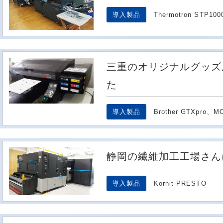
導入製品
Thermotron STP10
三重のオリジナルグッズ
た
導入製品
Brother GTXpro、M
静岡の繊維加工工場さん
導入製品
Kornit PRESTO