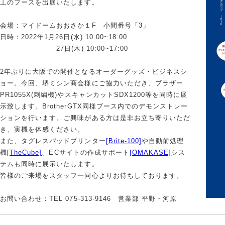
工のブースを出展いたします。
会場：マイドームおおさか１F 小間番号「3」
日時：2022年1月26日(水) 10:00~18:00
27日(木) 10:00~17:00
2年ぶりに大阪での開催となるオーダーグッズ・ビジネスシ
ョー。今回、堺ミシン商会様にご協力いただき、ブラザー
PR1055X(刺繍機)やスキャンカットSDX1200等を同時に展
示致します。BrotherGTX同様ブース内でのデモンストレー
ションを行います。ご興味がある方は是非お立ち寄りいただ
き、実機を体感ください。
また、タグレスパッドプリンター
[Brite-100]
や自動前処理
機
[TheCube]
、ECサイトの作成サポート
[OMAKASE]
シス
テムも同時に展示いたします。
皆様のご来場をスタッフ一同心よりお待ちしております。
お問い合わせ：TEL 075-313-9146 営業部 平野・河原